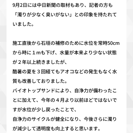
9月
2
日には中日新聞の取材もあり、記者の方も
「濁りが少なく臭いがない」との印象を持たれて
いました。
施工直後から石垣の補修のために水位を常時
50cm
から時に１
m
も下げ、水量が本来より少ない状態
が２年以上続きましたが、
酷暑の夏を３回経てもアオコなどの発生もなく水
質も改善しておりました。
バイオトップサンドにより、自浄力が備わったこ
とに加えて、今年の４月より以前ほどではないで
すが水位が少し戻ったことで、
自浄力のサイクルが健全になり、今後さらに濁り
が減少して透明度も向上すると思います。