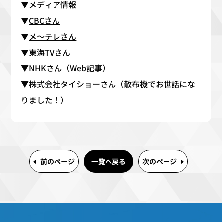
▼メディア情報
▼
CBCさん
▼
メ～テレさん
▼
東海TVさん
▼
NHKさん（Web記事）
▼
株式会社タイショーさん
（散布機でお世話にな
りました！）
前のページ
一覧へ戻る
次のページ