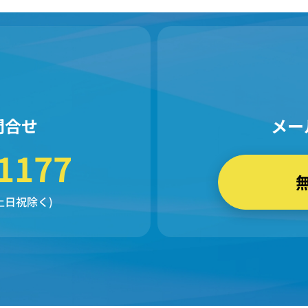
問合せ
メー
1177
 (土日祝除く)