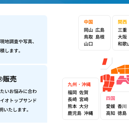
中国
関西
岡山
広島
三重
鳥取
島根
大阪
現地調査や写真、
山口
和歌
積します。
®販売
九州・沖縄
たいお悩みに合わ
福岡
佐賀
四国
長崎
宮崎
イオトップサンド
熊本
大分
愛媛
香川
明いたします。
鹿児島
沖縄
高知
徳島