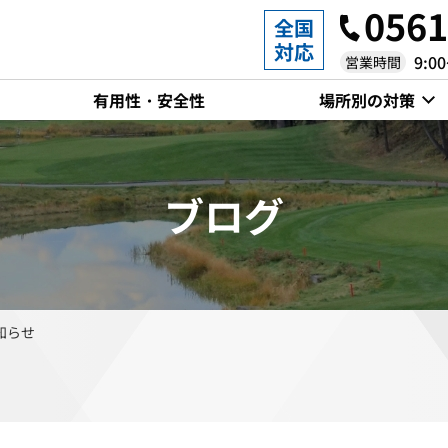
0561
全国
対応
9:0
営業時間
有用性・安全性
場所別の対策
ブログ
池
畜産場
知らせ
排水場
都市河川・ダム・湖