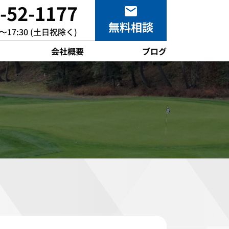
-52-1177
無料
相談
0～17:30 (土日祝除く)
会社概要
ブログ
水産養殖場
沼
海