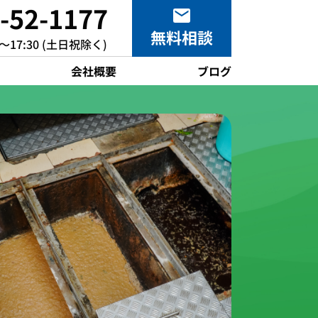
-52-1177
無料
相談
0～17:30 (土日祝除く)
会社概要
ブログ
水産養殖場
沼
海