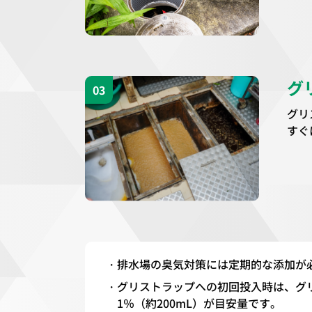
グ
03
グリ
すぐ
排水場の臭気対策には定期的な添加が
グリストラップへの初回投入時は、グリ
1％（約200mL）が目安量です。