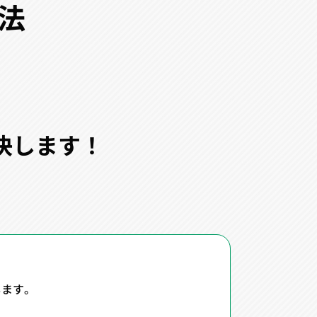
法
決します！
します。