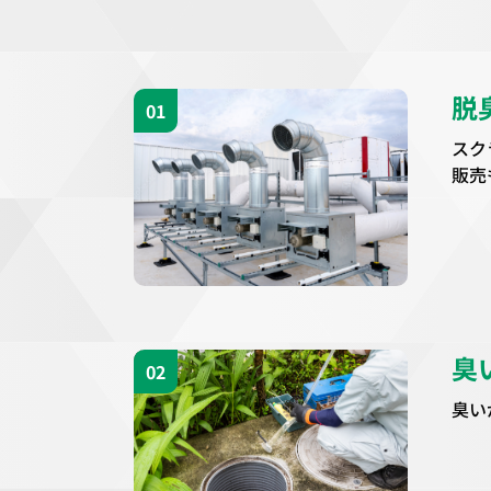
脱
01
スク
販売
臭
02
臭い