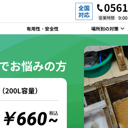
0561
全国
対応
9:0
営業時間
有用性・安全性
場所別の対策
でお悩みの方
池
畜産場
200L容量）
￥660
税込
~
排水場
都市河川・ダム・湖