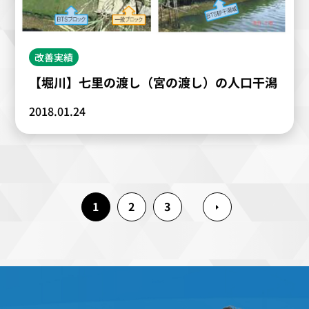
改善実績
【堀川】七里の渡し（宮の渡し）の人口干潟
2018.01.24
1
2
3
>